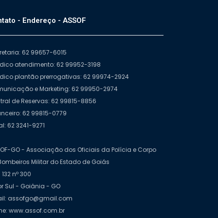
tato - Endereço - ASSOF
retaria: 62 99657-6015
ídico atendimento: 62 99952-3198
ídico plantão prerrogativas: 62 99974-2924
unicação e Marketing: 62 99950-2974
tral de Reservas: 62 99815-8856
anceiro: 62 99815-0779
al: 62 3241-9271
OF-GO - Associação dos Oficiais da Polícia e Corpo
Bombeiros Militar do Estado de Goiás
 132 nº 300
or Sul - Goiânia - GO
il: assofgo@gmail.com
e: www.assof.com.br