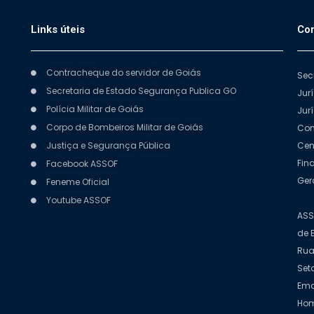
Links úteis
Con
Contracheque do servidor de Goiás
Sec
Secretaria de Estado Segurança Publica GO
Jur
Polícia Militar de Goiás
Jur
Corpo de Bombeiros Militar de Goiás
Com
Justiça e Segurança Pública
Cen
Fin
Facebook ASSOF
Ger
Feneme Oficial
Youtube ASSOF
ASS
de 
Rua
Set
Ema
Hom