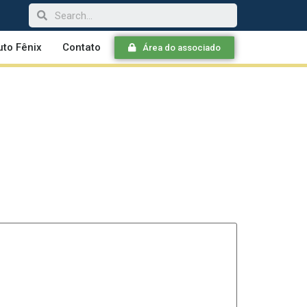
tuto Fênix
Contato
Área do associado