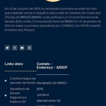
Em 31 de outubro de 1959, foi realizada a primeira reunião em ata
para debater sobre a criação e discussão do Estatuto do Clube dos
Oficiais da
PMGO/CBMGO
, onde participou o Coronel Demerval de
Moraes Brito, então Comandante Geral da
PMGO
. Em 15 de janeiro de
1960 foi eleito a primeiro presidente do COPMEGO, Cel PM RR Lindolfo
Emiliano dos Passos.
Links úteis
Contato -
Endereço - ASSOF
Contracheque do
servidor de Goiás
Secretaria: 62 99657-
Secretaria de
6015
Estado
Jurídico
Segurança
atendimento: 62
Publica GO