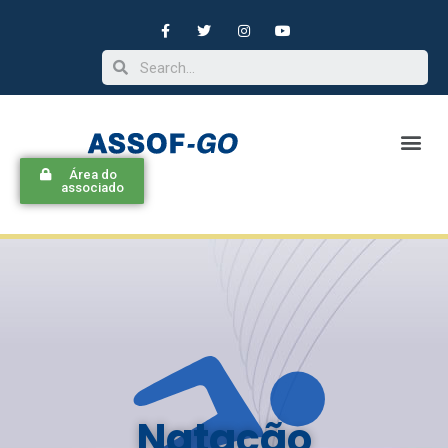
Área do
associado
Natação