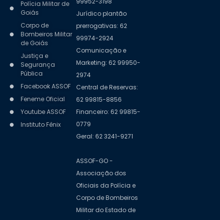
99952-3198
Polícia Militar de
Goiás
Jurídico plantão
Corpo de
prerrogativas: 62
Bombeiros Militar
99974-2924
de Goiás
Comunicação e
Justiça e
Marketing: 62 99950-
Segurança
Pública
2974
Facebook ASSOF
Central de Reservas:
Feneme Oficial
62 99815-8856
Youtube ASSOF
Financeiro: 62 99815-
0779
Instituto Fênix
Geral: 62 3241-9271
ASSOF-GO -
Associação dos
Oficiais da Polícia e
Corpo de Bombeiros
Militar do Estado de