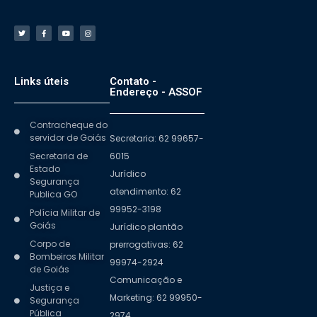
Links úteis
Contato -
Endereço - ASSOF
Contracheque do
servidor de Goiás
Secretaria: 62 99657-
Secretaria de
6015
Estado
Jurídico
Segurança
atendimento: 62
Publica GO
99952-3198
Polícia Militar de
Goiás
Jurídico plantão
Corpo de
prerrogativas: 62
Bombeiros Militar
99974-2924
de Goiás
Comunicação e
Justiça e
Marketing: 62 99950-
Segurança
Pública
2974