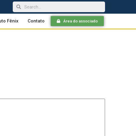
tuto Fênix
Contato
Área do associado