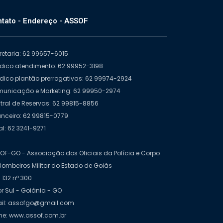
tato - Endereço - ASSOF
retaria: 62 99657-6015
ídico atendimento: 62 99952-3198
ídico plantão prerrogativas: 62 99974-2924
unicação e Marketing: 62 99950-2974
tral de Reservas: 62 99815-8856
anceiro: 62 99815-0779
al: 62 3241-9271
OF-GO - Associação dos Oficiais da Polícia e Corpo
Bombeiros Militar do Estado de Goiás
 132 nº 300
or Sul - Goiânia - GO
il: assofgo@gmail.com
e: www.assof.com.br