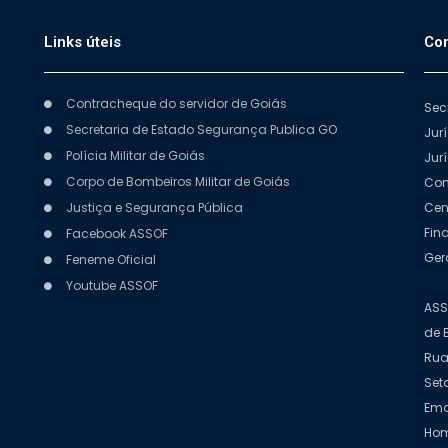
Links úteis
Con
Contracheque do servidor de Goiás
Sec
Secretaria de Estado Segurança Publica GO
Jur
Polícia Militar de Goiás
Jur
Corpo de Bombeiros Militar de Goiás
Com
Justiça e Segurança Pública
Cen
Fin
Facebook ASSOF
Ger
Feneme Oficial
Youtube ASSOF
ASS
de 
Rua
Set
Ema
Hom