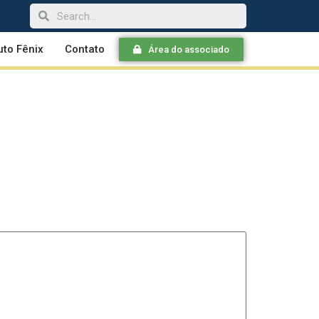
tuto Fênix
Contato
Área do associado