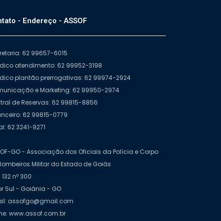
tato - Endereço - ASSOF
retaria: 62 99657-6015
ídico atendimento: 62 99952-3198
ídico plantão prerrogativas: 62 99974-2924
unicação e Marketing: 62 99950-2974
tral de Reservas: 62 99815-8856
anceiro: 62 99815-0779
al: 62 3241-9271
OF-GO - Associação dos Oficiais da Polícia e Corpo
Bombeiros Militar do Estado de Goiás
 132 nº 300
or Sul - Goiânia - GO
il: assofgo@gmail.com
e: www.assof.com.br