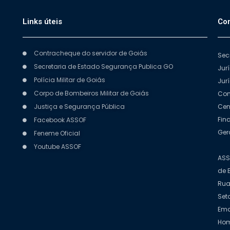
Links úteis
Con
Contracheque do servidor de Goiás
Sec
Secretaria de Estado Segurança Publica GO
Jur
Polícia Militar de Goiás
Jur
Corpo de Bombeiros Militar de Goiás
Com
Justiça e Segurança Pública
Cen
Fin
Facebook ASSOF
Ger
Feneme Oficial
Youtube ASSOF
ASS
de 
Rua
Set
Ema
Hom