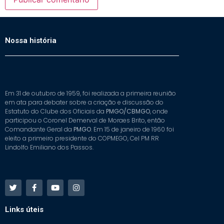
Nossa história
Em 31 de outubro de 1959, foi realizada a primeira reunião
em ata para debater sobre a criação e discussão do
Estatuto do Clube dos Oficiais da
PMGO/CBMGO
, onde
participou o Coronel Demerval de Moraes Brito, então
Comandante Geral da
PMGO
. Em 15 de janeiro de 1960 foi
eleito a primeiro presidente do COPMEGO, Cel PM RR
Lindolfo Emiliano dos Passos.
Links úteis