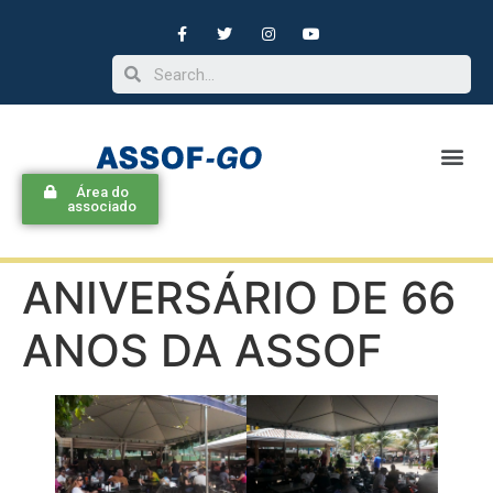
Área do
Convênio ASSOF-SESC
Instituto Fênix
associado
ANIVERSÁRIO DE 66
ANOS DA ASSOF