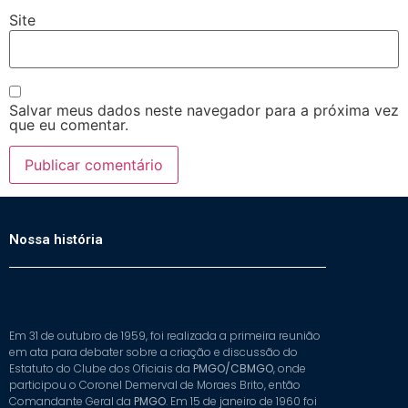
Site
Salvar meus dados neste navegador para a próxima vez
que eu comentar.
Nossa história
Em 31 de outubro de 1959, foi realizada a primeira reunião
em ata para debater sobre a criação e discussão do
Estatuto do Clube dos Oficiais da
PMGO/CBMGO
, onde
participou o Coronel Demerval de Moraes Brito, então
Comandante Geral da
PMGO
. Em 15 de janeiro de 1960 foi