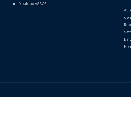
Youtube ASSOF
ASS
de 
Rua
Set
Ema
Hom