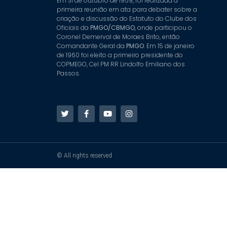
Em 31 de outubro de 1959, foi realizada a
primeira reunião em ata para debater sobre a
criação e discussão do Estatuto do Clube dos
Oficiais da
PMGO/CBMGO
, onde participou o
Coronel Demerval de Moraes Brito, então
Comandante Geral da
PMGO
. Em 15 de janeiro
de 1960 foi eleito a primeiro presidente do
COPMEGO, Cel PM RR Lindolfo Emiliano dos
Passos.
© All rights reserved