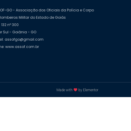
OF-GO - Associação dos Oficiais da Polícia e Corpo
Bombeiros Militar do Estado de Goiás
 132 nº 300
or Sul - Goiânia - GO
il: assofgo@gmail.com
e: www.assof.com.br
Made with
by Elementor