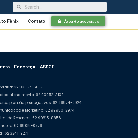
tuto Fênix
Contato
Área do associado
tato - Endereço - ASSOF
retaria: 62 99657-6015
ídico atendimento: 62 99952-3198
ídico plantão prerrogativas: 62 99974-2924
unicação e Marketing: 62 99950-2974
tral de Reservas: 62 99815-8856
anceiro: 62 99815-0779
al: 62 3241-9271