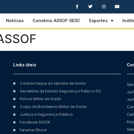
Notícias
Convênio ASSOF-SESC
Esportes
Insti
 ASSOF
Links úteis
Con
Contracheque do servidor de Goiás
Sec
Secretaria de Estado Segurança Publica GO
Jur
Polícia Militar de Goiás
Jur
Corpo de Bombeiros Militar de Goiás
Com
Justiça e Segurança Pública
Cen
Fin
Facebook ASSOF
Ger
Feneme Oficial